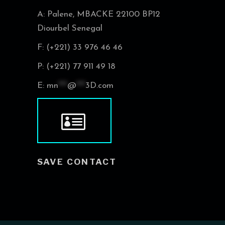
A: Palene, MBACKE 22100 BP12
Diourbel Senegal
F: (+221) 33 976 46 46
P: (+221) 77 911 49 18
E:
mn
***
@
***
3D.com
SAVE CONTACT