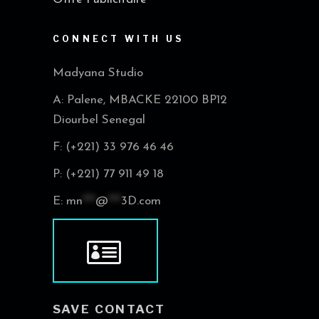
CONNECT WITH US
Madyana Studio
A: Palene, MBACKE 22100 BP12
Diourbel Senegal
F: (+221) 33 976 46 46
P: (+221) 77 911 49 18
E:
mn
***
@
***
3D.com
SAVE CONTACT