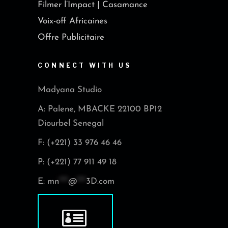
Filmer l’Impact | Casamance
Voix-off Africaines
Offre Publicitaire
CONNECT WITH US
Madyana Studio
A: Palene, MBACKE 22100 BP12
Diourbel Senegal
F: (+221) 33 976 46 46
P: (+221) 77 911 49 18
E:
mn
***
@
***
3D.com