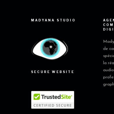
MADYANA STUDIO
AGE
COM
DIG
Madya
de co
spéci
la ré
audio
SECURE WEBSITE
profe
graph