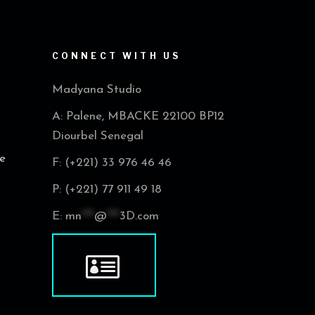
CONNECT WITH US
Madyana Studio
A: Palene, MBACKE 22100 BP12
Diourbel Senegal
e
F: (+221) 33 976 46 46
P: (+221) 77 911 49 18
E:
mn
***
@
***
3D.com