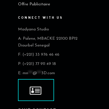
Offre Publicitaire
CONNECT WITH US
Madyana Studio
A: Palene, MBACKE 22100 BP12
Diourbel Senegal
F: (+221) 33 976 46 46
P: (+221) 77 911 49 18
E:
mn
***
@
***
3D.com