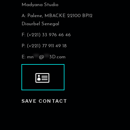
Madyana Studio
A: Palene, MBACKE 22100 BP12
Diourbel Senegal
F: (+221) 33 976 46 46
P: (+221) 77 911 49 18
E:
mn
***
@
***
3D.com
SAVE CONTACT