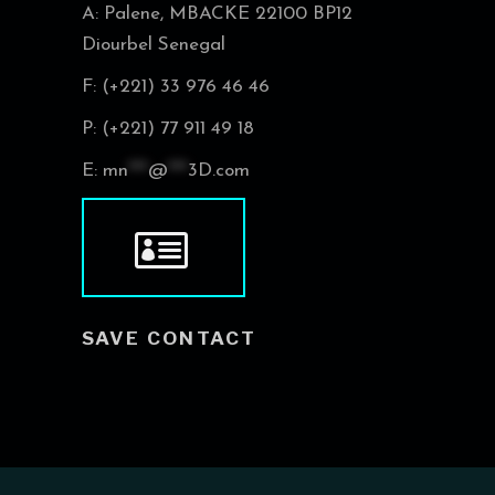
A: Palene, MBACKE 22100 BP12
Diourbel Senegal
F: (+221) 33 976 46 46
P: (+221) 77 911 49 18
E:
mn
***
@
***
3D.com
SAVE CONTACT