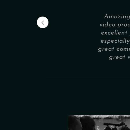
Amazing 
video pro
excellent
especially
great comm
great 