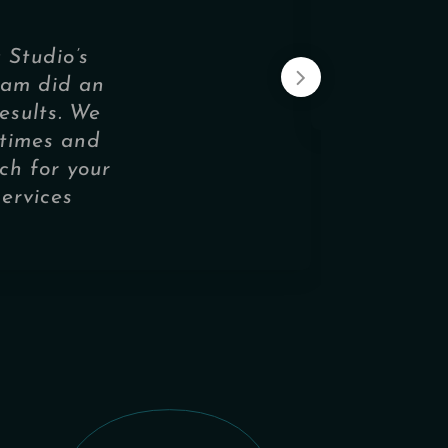
 Studio’s
eam did an
esults. We
e times and
ch for your
ervices