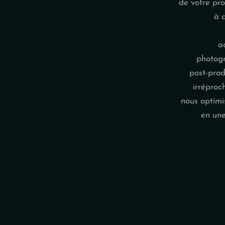
de votre proj
à 
a
photogr
post-prod
irréproc
nous optim
en une