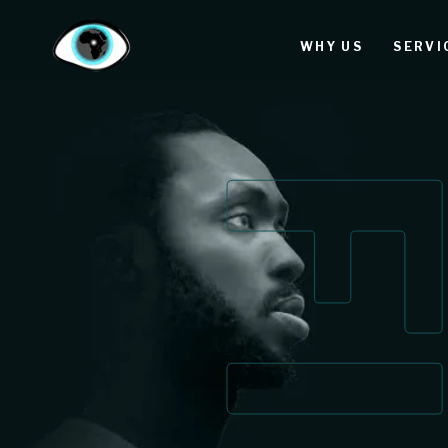
WHY US
SERVI