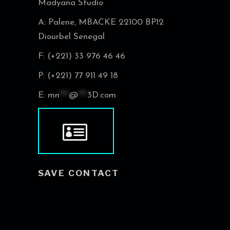
Madyana Studio
A: Palene, MBACKE 22100 BP12
Diourbel Senegal
F: (+221) 33 976 46 46
P: (+221) 77 911 49 18
E:
mn
***
@
***
3D.com
SAVE CONTACT