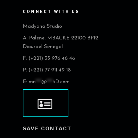
CONNECT WITH US
Madyana Studio
A: Palene, MBACKE 22100 BP12
Diourbel Senegal
F: (+221) 33 976 46 46
P: (+221) 77 911 49 18
E:
mn
***
@
***
3D.com
SAVE CONTACT