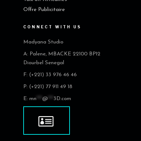
Offre Publicitaire
CONNECT WITH US
Madyana Studio
A: Palene, MBACKE 22100 BP12
Diourbel Senegal
F: (+221) 33 976 46 46
P: (+221) 77 911 49 18
E:
mn
***
@
***
3D.com