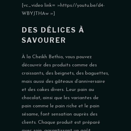
[vc_video link= »https://youtu.be/d4-
WBYJTHAw »]
DES DÉLICES À
SAVOURER
À la Cheikh Bethio, vous pouvez
découvrir des produits comme des
croissants, des beignets, des baguettes,
mais aussi des gâteaux d’anniversaire
et des cakes divers. Leur pain au
chocolat, ainsi que les variantes de
pain comme le pain riche et le pain
sésame, font sensation auprès des
clients. Chaque produit est préparé
avec soin, garantissant un goût