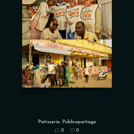
Vitrine de la boulangerie Cheikh Bethio à
Touba
Préparation des pains à la boulangerie
Cheikh Bethio
Patisserie
,
Publireportage
0
0