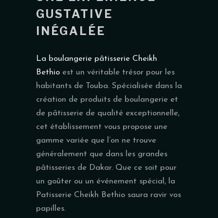
GUSTATIVE
INÉGALÉE
La boulangerie pâtisserie Cheikh
Bethio
est un véritable trésor pour les
habitants de Touba. Spécialisée dans la
création de produits de boulangerie et
de pâtisserie de qualité exceptionnelle,
cet établissement vous propose une
gamme variée que l’on ne trouve
généralement que dans les grandes
pâtisseries de Dakar. Que ce soit pour
un goûter ou un événement spécial, la
Patisserie Cheikh Bethio saura ravir vos
papilles.